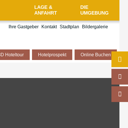
LAGE &
DIE
ANFAHRT
UMGEBUNG
Ihre Gastgeber
Kontakt
Stadtplan
Bildergalerie
3D Hoteltour
Hotelprospekt
Online Buchen