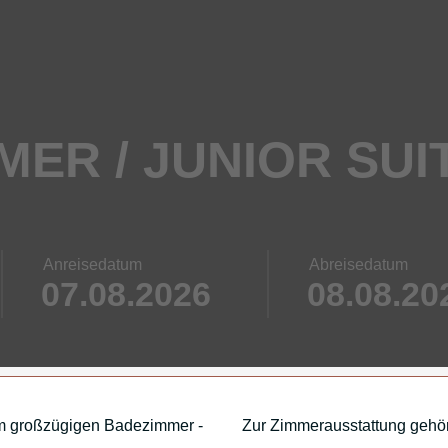
MER / JUNIOR SUI
Anreisedatum
Abreisedatum
nem großzügigen Badezimmer -
Zur Zimmerausstattung gehöre