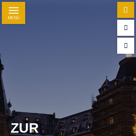
MENÜ
Startseite
Hotelinformationen
Ein paar Fakten
Für Geschäftsreisende
Für Freizeitgäste und Reisegruppen
Tagungen, Seminare und Feierlichkeiten
ZUR