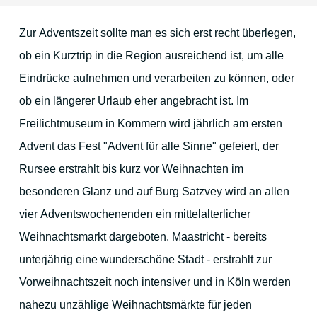
Gastronomie & mehr
Zur Adventszeit sollte man es sich erst recht überlegen,
ob ein Kurztrip in die Region ausreichend ist, um alle
Lage & Anfahrt
Eindrücke aufnehmen und verarbeiten zu können, oder
ob ein längerer Urlaub eher angebracht ist. Im
Freilichtmuseum in Kommern wird jährlich am ersten
Die Umgebung
Advent das Fest "Advent für alle Sinne" gefeiert, der
Rursee erstrahlt bis kurz vor Weihnachten im
Düren und Umgebung
besonderen Glanz und auf Burg Satzvey wird an allen
Köln
vier Adventswochenenden ein mittelalterlicher
Weihnachtsmarkt dargeboten. Maastricht - bereits
Aachen
unterjährig eine wunderschöne Stadt - erstrahlt zur
Maastricht
Vorweihnachtszeit noch intensiver und in Köln werden
Die Eifel
nahezu unzählige Weihnachtsmärkte für jeden