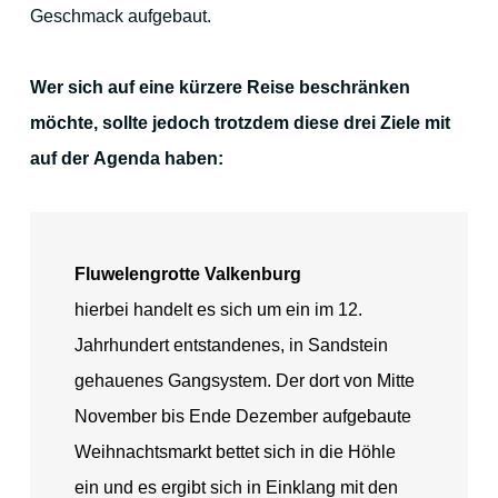
Geschmack aufgebaut.
Zur Vorweihnachtszeit
Für Familien und Outdoor-Aktivitäten
Wer sich auf eine kürzere Reise beschränken
möchte, sollte jedoch trotzdem diese drei Ziele mit
auf der Agenda haben:
Ihre Gastgeber
Fluwelengrotte Valkenburg
hierbei handelt es sich um ein im 12.
Kontakt
Jahrhundert entstandenes, in Sandstein
gehauenes Gangsystem. Der dort von Mitte
November bis Ende Dezember aufgebaute
Stadtplan
Weihnachtsmarkt bettet sich in die Höhle
ein und es ergibt sich in Einklang mit den