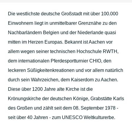
Gastronomie & mehr
Die westlichste deutsche Großstadt mit über 100.000
Einwohnern liegt in unmittelbarer Grenznähe zu den
Lage & Anfahrt
Nachbarländern Belgien und der Niederlande quasi
mitten im Herzen Europas. Bekannt ist Aachen vor
allem wegen seiner technischen Hochschule RWTH,
Die Umgebung
dem internationalen Pferdesportturnier CHIO, den
leckeren Süßigkeitenkreationen und vor allem natürlich
Düren und Umgebung
durch sein Wahrzeichen, dem Kaiserdom zu Aachen.
Köln
Diese über 1200 Jahre alte Kirche ist die
Krönungskirche der deutschen Könige, Grabstätte Karls
Aachen
des Großen und zählt seit dem 08. September 1978 -
Maastricht
seit über 40 Jahren - zum UNESCO Weltkulturerbe.
Die Eifel