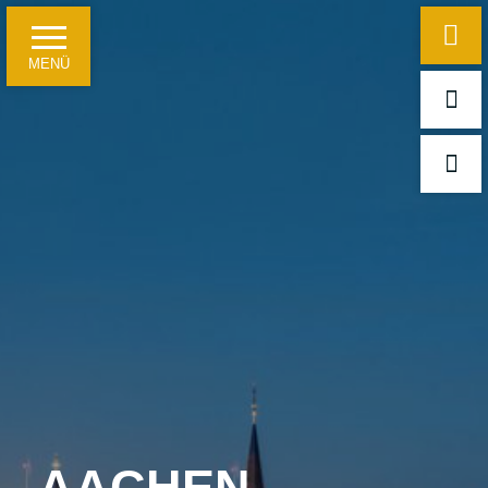
MENÜ
Startseite
Hotelinformationen
Ein paar Fakten
Für Geschäftsreisende
Für Freizeitgäste und Reisegruppen
Tagungen, Seminare und Feierlichkeiten
AACHEN