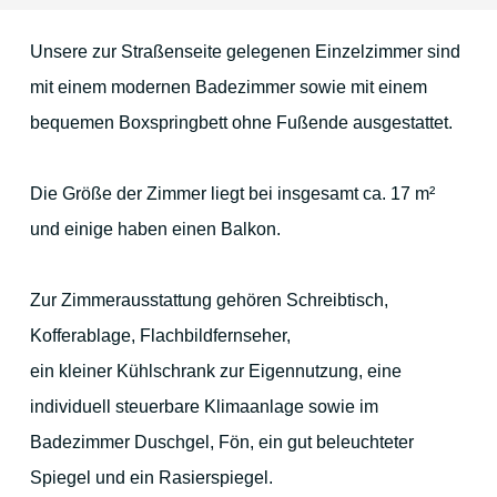
Gastronomie & mehr
Unsere zur Straßenseite gelegenen Einzelzimmer sind
mit einem modernen Badezimmer sowie mit einem
Lage & Anfahrt
bequemen Boxspringbett ohne Fußende ausgestattet.
Die Größe der Zimmer liegt bei insgesamt ca. 17 m²
Die Umgebung
und einige haben einen Balkon.
Düren und Umgebung
Zur Zimmerausstattung gehören Schreibtisch,
Köln
Kofferablage, Flachbildfernseher,
ein kleiner Kühlschrank zur Eigennutzung, eine
Aachen
individuell steuerbare Klimaanlage sowie im
Maastricht
Badezimmer Duschgel, Fön, ein gut beleuchteter
Die Eifel
Spiegel und ein Rasierspiegel.