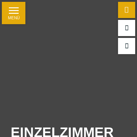
MENÜ
Startseite
Hotelinformationen
Ein paar Fakten
Für Geschäftsreisende
Für Freizeitgäste und Reisegruppen
Tagungen, Seminare und Feierlichkeiten
EINZELZIMMER