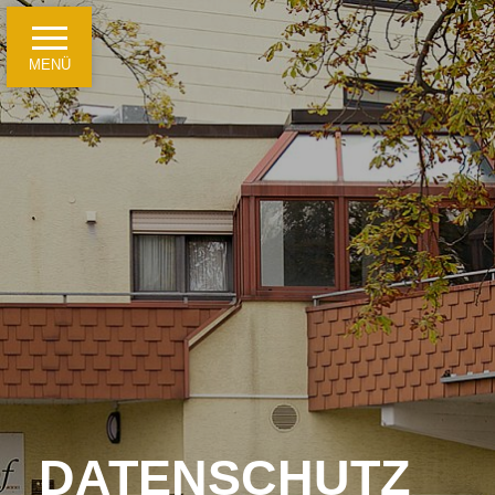
MENÜ
Startseite
Hotelinformationen
Ein paar Fakten
Für Geschäftsreisende
Für Freizeitgäste und Reisegruppen
Tagungen, Seminare und Feierlichkeiten
DATENSCHUTZ