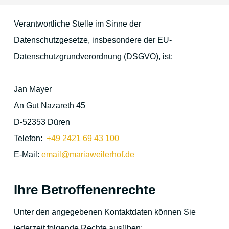
Verantwortliche Stelle im Sinne der
Lage & Anfahrt
Datenschutzgesetze, insbesondere der EU-
Datenschutzgrundverordnung (DSGVO), ist:
Die Umgebung
Jan Mayer
An Gut Nazareth 45
Düren und Umgebung
D-52353 Düren
Köln
Telefon:
+49 2421 69 43 100
Aachen
E-Mail:
email@mariaweilerhof.de
Maastricht
Ihre Betroffenenrechte
Die Eifel
Unter den angegebenen Kontaktdaten können Sie
Zur Vorweihnachtszeit
jederzeit folgende Rechte ausüben: