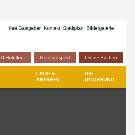
Ihre Gastgeber
Kontakt
Stadtplan
Bildergalerie
3D Hoteltour
Hotelprospekt
Online Buchen
LAGE &
DIE
ANFAHRT
UMGEBUNG